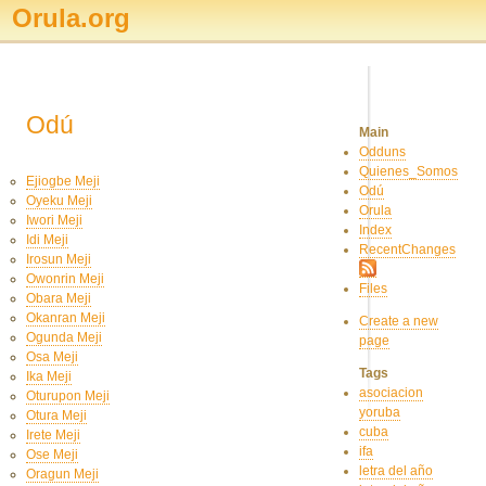
Orula.org
Odú
Main
Odduns
Quienes_Somos
Ejiogbe Meji
Odú
Oyeku Meji
Orula
Iwori Meji
Index
Idi Meji
RecentChanges
Irosun Meji
Owonrin Meji
Files
Obara Meji
Okanran Meji
Create a new
Ogunda Meji
page
Osa Meji
Tags
Ika Meji
asociacion
Oturupon Meji
yoruba
Otura Meji
cuba
Irete Meji
ifa
Ose Meji
letra del año
Oragun Meji