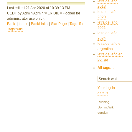
letra del año
2013
Last edited 21 Apr 2020
at 10:39:13 PM
letra del año
CEDT
by Admin Admin/MERIDIUM
(locked for
2020
administrator use only).
letra del año
Back
|
Index
|
BackLinks
|
StartPage
|
Tags: ifa
|
2021
Tags: wiki
letra del año
2024
letra del año en
argentina
letra del año en
bolivia
All tags…
Your log-in
details
Running
DominoWiki
version